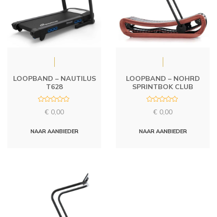
LOOPBAND – NAUTILUS
LOOPBAND – NOHRD
T628
SPRINTBOK CLUB
R
R
€
0,00
€
0,00
a
a
t
t
e
e
d
d
NAAR AANBIEDER
NAAR AANBIEDER
0
0
o
o
u
u
t
t
o
o
f
f
5
5