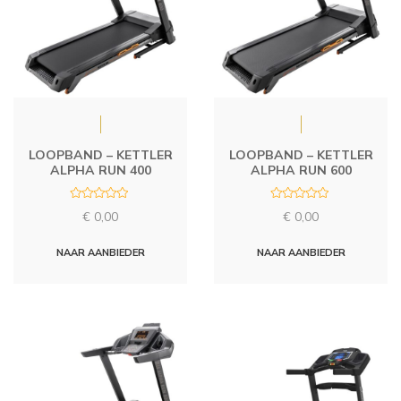
LOOPBAND – KETTLER
LOOPBAND – KETTLER
ALPHA RUN 400
ALPHA RUN 600
R
R
€
0,00
€
0,00
a
a
t
t
e
e
d
d
NAAR AANBIEDER
NAAR AANBIEDER
0
0
o
o
u
u
t
t
o
o
f
f
5
5