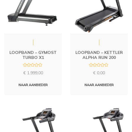
LOOPBAND – GYMOST
LOOPBAND – KETTLER
TURBO X1
ALPHA RUN 200
R
R
€
1.999,00
€
0,00
a
a
t
t
e
e
d
d
NAAR AANBIEDER
NAAR AANBIEDER
0
0
o
o
u
u
t
t
o
o
f
f
5
5