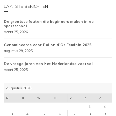
LAATSTE BERICHTEN
De grootste fouten die beginners maken in de
sportschool
maart 25, 2026
Genomineerde voor Ballon d’Or Feminin 2025
augustus 29, 2025
De vroege jaren van het Nederlandse voetbal
maart 25, 2025
augustus 2026
M
D
W
D
V
Z
Z
1
2
3
4
5
6
7
8
9