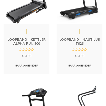
LOOPBAND – KETTLER
LOOPBAND – NAUTILUS
ALPHA RUN 800
T626
R
R
€
0,00
€
0,00
a
a
t
t
e
e
d
d
NAAR AANBIEDER
NAAR AANBIEDER
0
0
o
o
u
u
t
t
o
o
f
f
5
5