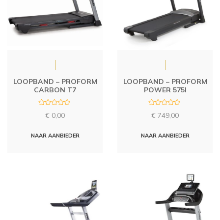
LOOPBAND – PROFORM
LOOPBAND – PROFORM
CARBON T7
POWER 575I
R
R
€
0,00
€
749,00
a
a
t
t
e
e
d
d
NAAR AANBIEDER
NAAR AANBIEDER
0
0
o
o
u
u
t
t
o
o
f
f
5
5