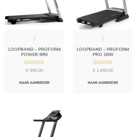
LOOPBAND – PROFORM
LOOPBAND – PROFORM
POWER 995I
PRO 2000
R
R
€
995,00
€
1.499,00
a
a
t
t
e
e
d
d
NAAR AANBIEDER
NAAR AANBIEDER
0
0
o
o
u
u
t
t
o
o
f
f
5
5