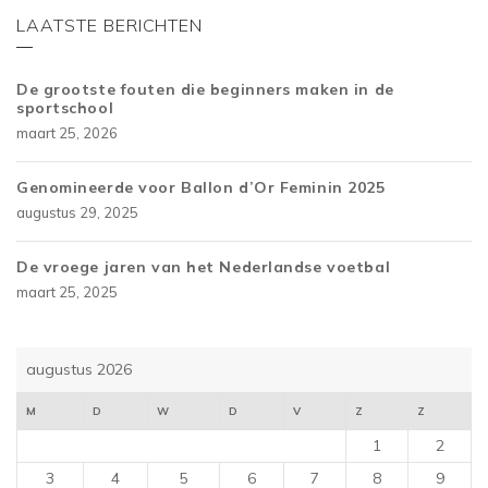
LAATSTE BERICHTEN
De grootste fouten die beginners maken in de
sportschool
maart 25, 2026
Genomineerde voor Ballon d’Or Feminin 2025
augustus 29, 2025
De vroege jaren van het Nederlandse voetbal
maart 25, 2025
augustus 2026
M
D
W
D
V
Z
Z
1
2
3
4
5
6
7
8
9