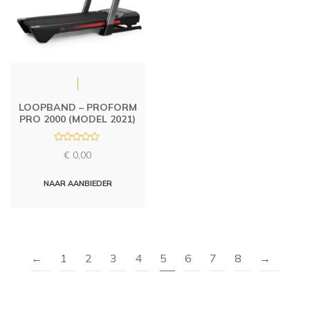
LOOPBAND – PROFORM
PRO 2000 (MODEL 2021)
R
€
0,00
a
t
e
d
NAAR AANBIEDER
0
o
u
t
o
f
5
←
1
2
3
4
5
6
7
8
→