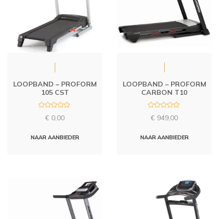
LOOPBAND – PROFORM
LOOPBAND – PROFORM
105 CST
CARBON T10
R
R
€
0,00
€
949,00
a
a
t
t
e
e
d
d
NAAR AANBIEDER
NAAR AANBIEDER
0
0
o
o
u
u
t
t
o
o
f
f
5
5