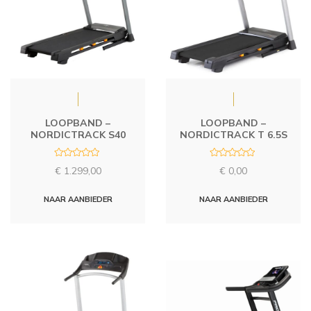
LOOPBAND –
LOOPBAND –
NORDICTRACK S40
NORDICTRACK T 6.5S
R
R
€
1.299,00
€
0,00
a
a
t
t
e
e
d
d
NAAR AANBIEDER
NAAR AANBIEDER
0
0
o
o
u
u
t
t
o
o
f
f
5
5