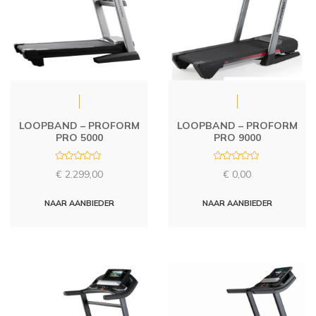
LOOPBAND – PROFORM
LOOPBAND – PROFORM
PRO 5000
PRO 9000
R
R
€
2.299,00
€
0,00
a
a
t
t
e
e
d
d
NAAR AANBIEDER
NAAR AANBIEDER
0
0
o
o
u
u
t
t
o
o
f
f
5
5