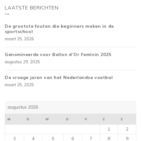
LAATSTE BERICHTEN
De grootste fouten die beginners maken in de
sportschool
maart 25, 2026
Genomineerde voor Ballon d’Or Feminin 2025
augustus 29, 2025
De vroege jaren van het Nederlandse voetbal
maart 25, 2025
augustus 2026
M
D
W
D
V
Z
Z
1
2
3
4
5
6
7
8
9