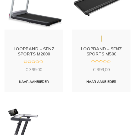
LOOPBAND – SENZ
LOOPBAND – SENZ
SPORTS M2000
SPORTS M500
R
R
€
399,00
€
399,00
a
a
t
t
e
e
d
d
NAAR AANBIEDER
NAAR AANBIEDER
0
0
o
o
u
u
t
t
o
o
f
f
5
5