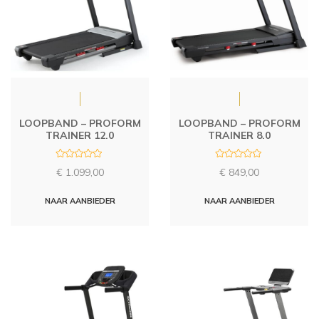
LOOPBAND – PROFORM
LOOPBAND – PROFORM
TRAINER 12.0
TRAINER 8.0
R
R
€
1.099,00
€
849,00
a
a
t
t
e
e
d
d
NAAR AANBIEDER
NAAR AANBIEDER
0
0
o
o
u
u
t
t
o
o
f
f
5
5