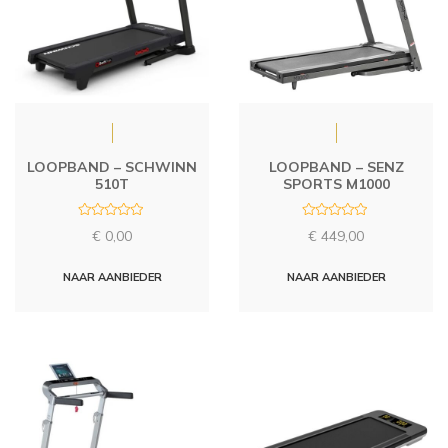
LOOPBAND – SCHWINN
LOOPBAND – SENZ
510T
SPORTS M1000
R
R
€
0,00
€
449,00
a
a
t
t
e
e
d
d
NAAR AANBIEDER
NAAR AANBIEDER
0
0
o
o
u
u
t
t
o
o
f
f
5
5