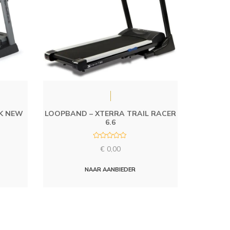
K NEW
LOOPBAND – XTERRA TRAIL RACER
6.6
R
€
0,00
a
t
e
d
NAAR AANBIEDER
0
o
u
t
o
f
5