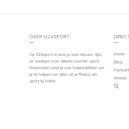
OVER 024SPORT
DIREC
Home
Op 024sport.nl vind je veel nieuws, tips
en weetjes over allerlei soorten sport.
Blog
Daarnaast vind je ook hulpmiddelen om
Partner
je te helpen om alles uit je fitness en
Winkel
sport te halen.