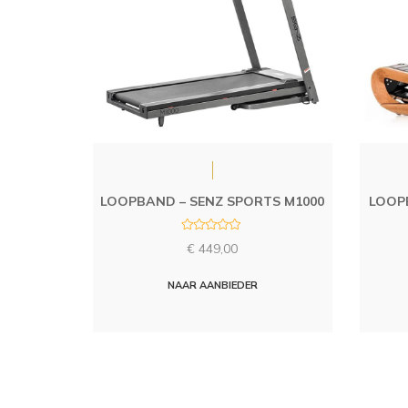
LOOPBAND – SENZ SPORTS M1000
LOOP
R
€
449,00
a
t
e
d
NAAR AANBIEDER
0
o
u
t
o
f
5