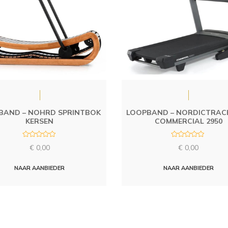
BAND – NOHRD SPRINTBOK
LOOPBAND – NORDICTRAC
KERSEN
COMMERCIAL 2950
R
R
€
0,00
€
0,00
a
a
t
t
e
e
d
d
NAAR AANBIEDER
NAAR AANBIEDER
0
0
o
o
u
u
t
t
o
o
f
f
5
5