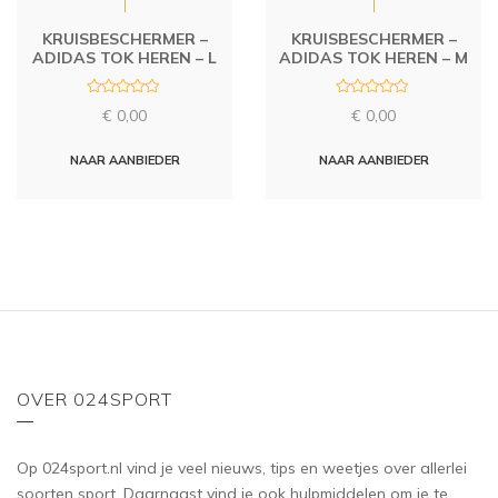
KRUISBESCHERMER –
KRUISBESCHERMER –
ADIDAS TOK HEREN – L
ADIDAS TOK HEREN – M
R
R
€
0,00
€
0,00
a
a
t
t
e
e
d
d
NAAR AANBIEDER
NAAR AANBIEDER
0
0
o
o
u
u
t
t
o
o
f
f
5
5
OVER 024SPORT
Op 024sport.nl vind je veel nieuws, tips en weetjes over allerlei
soorten sport. Daarnaast vind je ook hulpmiddelen om je te