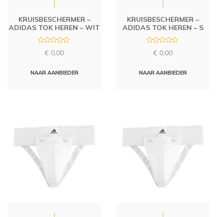
KRUISBESCHERMER –
KRUISBESCHERMER –
ADIDAS TOK HEREN – WIT
ADIDAS TOK HEREN – S
R
R
€
0,00
€
0,00
a
a
t
t
e
e
d
d
NAAR AANBIEDER
NAAR AANBIEDER
0
0
o
o
u
u
t
t
o
o
f
f
5
5