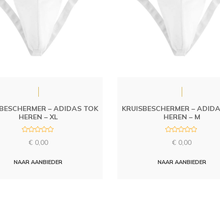
BESCHERMER – ADIDAS TOK
KRUISBESCHERMER – ADID
HEREN – XL
HEREN – M
R
R
€
0,00
€
0,00
a
a
t
t
e
e
d
d
NAAR AANBIEDER
NAAR AANBIEDER
0
0
o
o
u
u
t
t
o
o
f
f
5
5