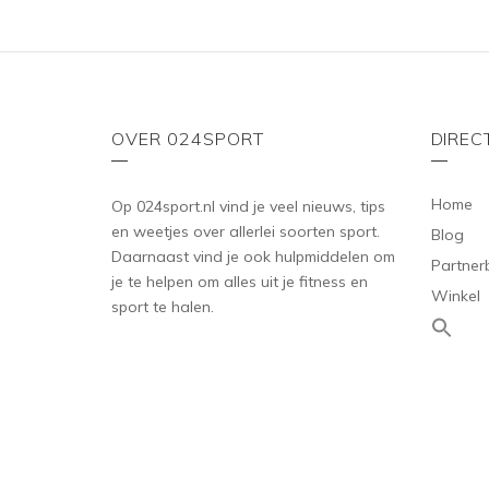
OVER 024SPORT
DIREC
Home
Op 024sport.nl vind je veel nieuws, tips
en weetjes over allerlei soorten sport.
Blog
Daarnaast vind je ook hulpmiddelen om
Partner
je te helpen om alles uit je fitness en
Winkel
sport te halen.