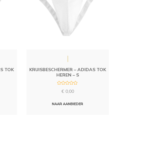
AS TOK
KRUISBESCHERMER – ADIDAS TOK
HEREN – S
R
€
0,00
a
t
e
d
NAAR AANBIEDER
0
o
u
t
o
f
5