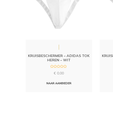
KRUISBESCHERMER – ADIDAS TOK
KRUIS
HEREN – WIT
R
€
0,00
a
t
e
d
NAAR AANBIEDER
0
o
u
t
o
f
5