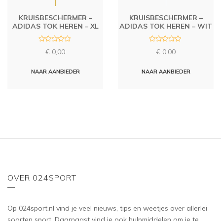
KRUISBESCHERMER –
KRUISBESCHERMER –
ADIDAS TOK HEREN – XL
ADIDAS TOK HEREN – WIT
R
R
€
0,00
€
0,00
a
a
t
t
e
e
d
d
NAAR AANBIEDER
NAAR AANBIEDER
0
0
o
o
u
u
t
t
o
o
f
f
5
5
OVER 024SPORT
Op 024sport.nl vind je veel nieuws, tips en weetjes over allerlei
soorten sport. Daarnaast vind je ook hulpmiddelen om je te