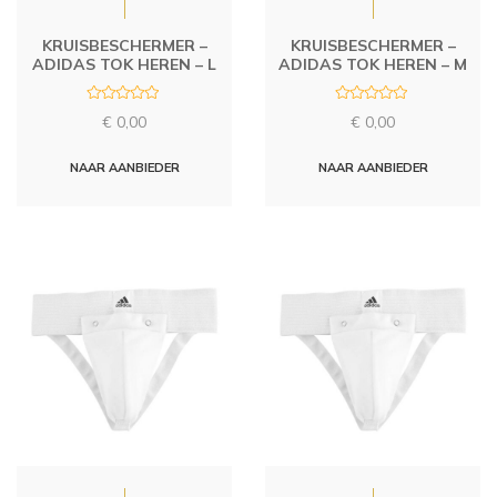
KRUISBESCHERMER –
KRUISBESCHERMER –
ADIDAS TOK HEREN – L
ADIDAS TOK HEREN – M
R
R
€
0,00
€
0,00
a
a
t
t
e
e
d
d
NAAR AANBIEDER
NAAR AANBIEDER
0
0
o
o
u
u
t
t
o
o
f
f
5
5