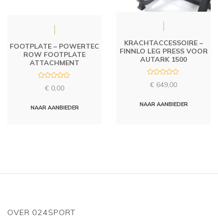
KRACHTACCESSOIRE –
FOOTPLATE – POWERTEC
FINNLO LEG PRESS VOOR
ROW FOOTPLATE
AUTARK 1500
ATTACHMENT
R
R
€
649,00
a
€
0,00
a
t
t
e
e
d
NAAR AANBIEDER
d
NAAR AANBIEDER
0
0
o
o
u
u
t
t
o
o
f
f
5
5
OVER 024SPORT