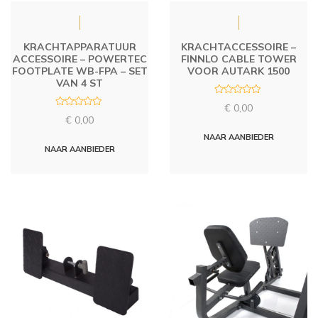
KRACHTAPPARATUUR
KRACHTACCESSOIRE –
ACCESSOIRE – POWERTEC
FINNLO CABLE TOWER
FOOTPLATE WB-FPA – SET
VOOR AUTARK 1500
VAN 4 ST
R
€
0,00
a
R
t
€
0,00
a
e
t
d
NAAR AANBIEDER
e
0
d
NAAR AANBIEDER
o
0
u
o
t
u
o
t
f
o
5
f
5