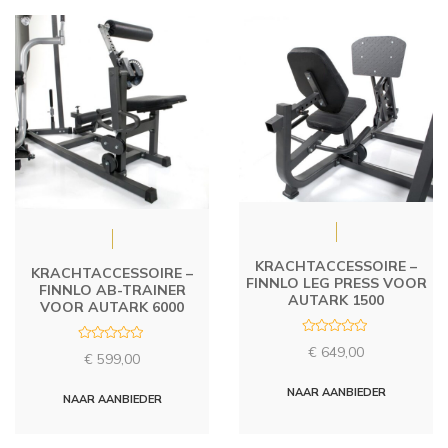
5
f
5
KRACHTACCESSOIRE –
KRACHTACCESSOIRE –
FINNLO LEG PRESS VOOR
FINNLO AB-TRAINER
AUTARK 1500
VOOR AUTARK 6000
R
R
€
649,00
a
€
599,00
a
t
t
e
e
d
NAAR AANBIEDER
d
NAAR AANBIEDER
0
0
o
o
u
u
t
t