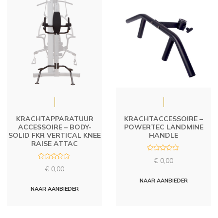
KRACHTAPPARATUUR
KRACHTACCESSOIRE –
ACCESSOIRE – BODY-
POWERTEC LANDMINE
SOLID FKR VERTICAL KNEE
HANDLE
RAISE ATTAC
R
€
0,00
a
R
t
€
0,00
a
e
t
d
NAAR AANBIEDER
e
0
d
NAAR AANBIEDER
o
0
u
o
t
u
o
t
f
o