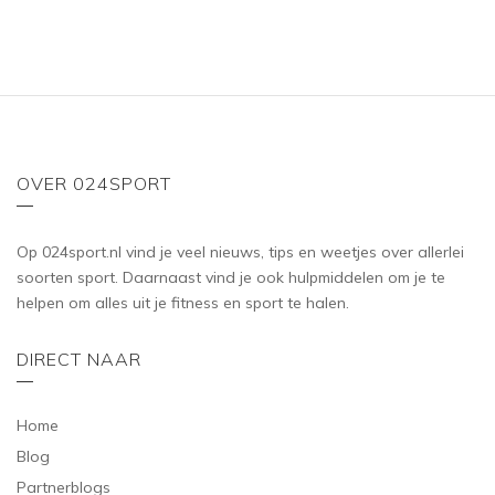
o
o
f
f
5
5
OVER 024SPORT
Op 024sport.nl vind je veel nieuws, tips en weetjes over allerlei
soorten sport. Daarnaast vind je ook hulpmiddelen om je te
helpen om alles uit je fitness en sport te halen.
DIRECT NAAR
Home
Blog
Partnerblogs