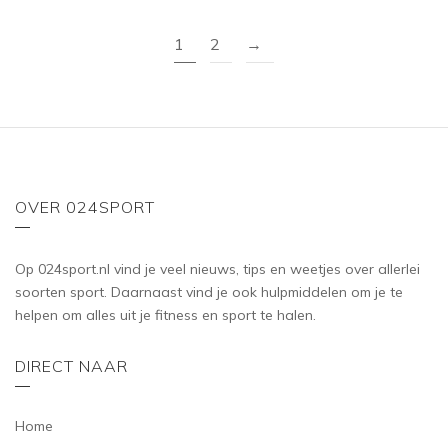
f
5
1
2
→
OVER 024SPORT
Op 024sport.nl vind je veel nieuws, tips en weetjes over allerlei
soorten sport. Daarnaast vind je ook hulpmiddelen om je te
helpen om alles uit je fitness en sport te halen.
DIRECT NAAR
Home