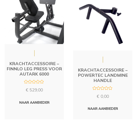
KRACHTACCESSOIRE –
FINNLO LEG PRESS VOOR
KRACHTACCESSOIRE –
AUTARK 6000
POWERTEC LANDMINE
HANDLE
R
€
529,00
a
R
t
€
0,00
a
e
t
d
NAAR AANBIEDER
e
0
d
NAAR AANBIEDER
o
0
u
o
t
u
o
t
f
o
5
f
5