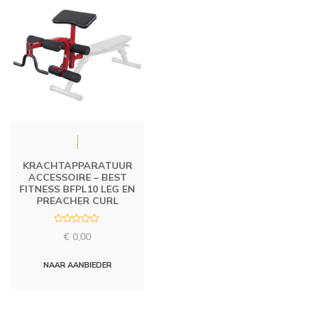
KRACHTAPPARATUUR
ACCESSOIRE – BEST
FITNESS BFPL10 LEG EN
PREACHER CURL
R
€
0,00
a
t
e
d
NAAR AANBIEDER
0
o
u
t
o