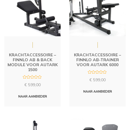
KRACHTACCESSOIRE –
KRACHTACCESSOIRE –
FINNLO AB & BACK
FINNLO AB-TRAINER
MODULE VOOR AUTARK
VOOR AUTARK 6000
1500
R
€
599,00
a
R
t
€
599,00
a
e
t
d
NAAR AANBIEDER
e
0
d
NAAR AANBIEDER
o
0
u
o
t
u
o
t
f
o
5
f
5