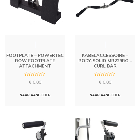
FOOTPLATE – POWERTEC
KABELACCESSOIRE –
ROW FOOTPLATE
BODY-SOLID MB229RG –
ATTACHMENT
CURL BAR
R
R
€
0,00
€
0,00
a
a
t
t
e
e
d
d
NAAR AANBIEDER
NAAR AANBIEDER
0
0
o
o
u
u
t
t
o
o
f
f
5
5