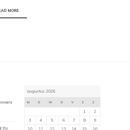
EAD MORE
augustus 2026
inners
M
D
W
D
V
Z
Z
1
2
3
4
5
6
7
8
9
d’Or
10
11
12
13
14
15
16