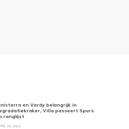
inisterra en Vardy belangrijk in
egradatiekraker, Villa passeert Spurs
p ranglijst
RIL 26, 2023