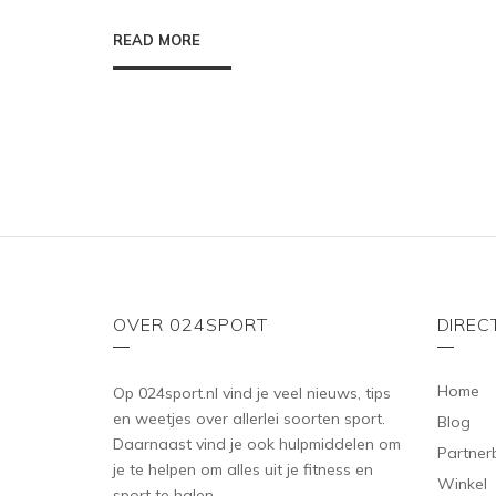
READ MORE
OVER 024SPORT
DIREC
Home
Op 024sport.nl vind je veel nieuws, tips
en weetjes over allerlei soorten sport.
Blog
Daarnaast vind je ook hulpmiddelen om
Partner
je te helpen om alles uit je fitness en
Winkel
sport te halen.