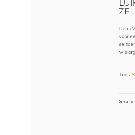
LU
ZEL
Demi V
voor ee
seizoen
wielerg
Tags:
S
Share: