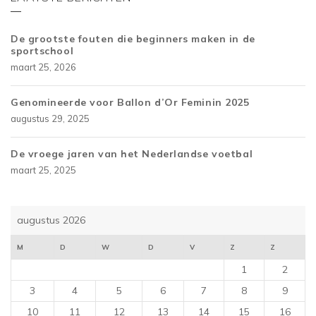
De grootste fouten die beginners maken in de
sportschool
maart 25, 2026
Genomineerde voor Ballon d’Or Feminin 2025
augustus 29, 2025
De vroege jaren van het Nederlandse voetbal
maart 25, 2025
augustus 2026
M
D
W
D
V
Z
Z
1
2
3
4
5
6
7
8
9
10
11
12
13
14
15
16