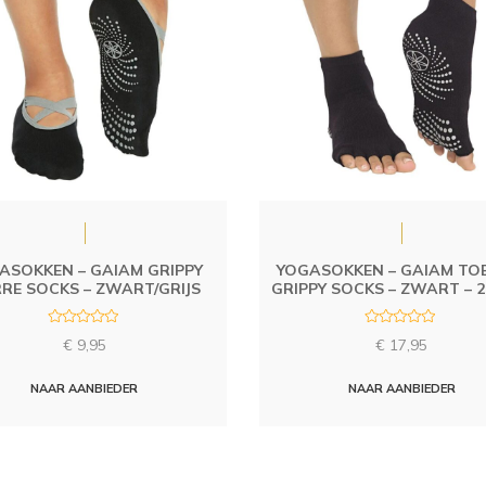
ASOKKEN – GAIAM GRIPPY
YOGASOKKEN – GAIAM TO
RE SOCKS – ZWART/GRIJS
GRIPPY SOCKS – ZWART – 
R
R
€
9,95
€
17,95
a
a
t
t
e
e
d
d
NAAR AANBIEDER
NAAR AANBIEDER
0
0
o
o
u
u
t
t
o
o
f
f
5
5