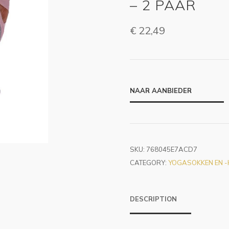
– 2 PAAR
€
22,49
NAAR AANBIEDER
SKU:
768045E7ACD7
CATEGORY:
YOGASOKKEN EN 
DESCRIPTION