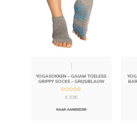
YOGASOKKEN – GAIAM TOELESS
YOG
GRIPPY SOCKS – GRIJS/BLAUW
BAR
R
€
0,00
a
t
e
d
NAAR AANBIEDER
0
o
u
t
o
f
5