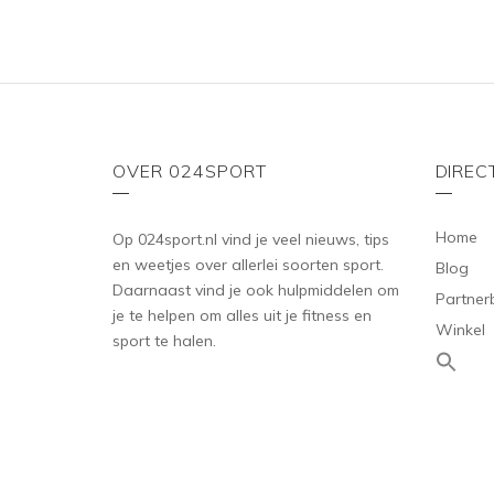
OVER 024SPORT
DIREC
Home
Op 024sport.nl vind je veel nieuws, tips
en weetjes over allerlei soorten sport.
Blog
Daarnaast vind je ook hulpmiddelen om
Partner
je te helpen om alles uit je fitness en
Winkel
sport te halen.