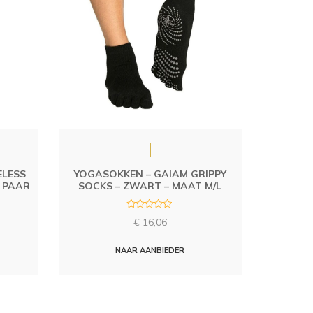
ELESS
YOGASOKKEN – GAIAM GRIPPY
2 PAAR
SOCKS – ZWART – MAAT M/L
R
€
16,06
a
t
e
d
NAAR AANBIEDER
0
o
u
t
o
f
5