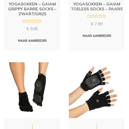
YOGASOKKEN – GAIAM
YOGASOKKEN – GAIAM
GRIPPY BARRE SOCKS –
TOELESS SOCKS – PAARS
ZWART/GRIJS
R
€
7,99
a
R
t
€
9,95
a
e
t
d
NAAR AANBIEDER
e
0
d
NAAR AANBIEDER
o
0
u
o
t
u
o
t
f
o
5
f
5