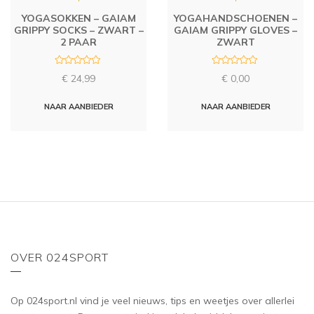
YOGASOKKEN – GAIAM
YOGAHANDSCHOENEN –
GRIPPY SOCKS – ZWART –
GAIAM GRIPPY GLOVES –
2 PAAR
ZWART
R
R
€
24,99
€
0,00
a
a
t
t
e
e
d
d
NAAR AANBIEDER
NAAR AANBIEDER
0
0
o
o
u
u
t
t
o
o
f
f
5
5
OVER 024SPORT
Op 024sport.nl vind je veel nieuws, tips en weetjes over allerlei