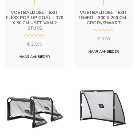
VOETBALDOEL – EXIT
VOETBALDOEL – EXIT
FLEXX POP-UP GOAL – 120
TEMPO – 300 X 200 CM –
X 80 CM – SET VAN 2
GROEN/ZWART
STUKS
R
€
0,00
a
R
t
€
29,95
a
e
t
d
NAAR AANBIEDER
e
0
d
NAAR AANBIEDER
o
0
u
o
t
u
o
t
f
o
5
f
5