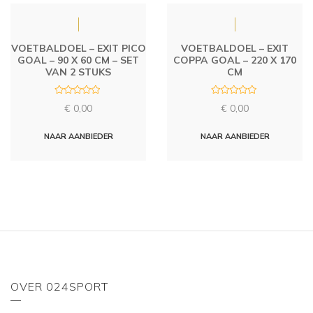
VOETBALDOEL – EXIT PICO
VOETBALDOEL – EXIT
GOAL – 90 X 60 CM – SET
COPPA GOAL – 220 X 170
VAN 2 STUKS
CM
R
R
€
0,00
€
0,00
a
a
t
t
e
e
d
d
NAAR AANBIEDER
NAAR AANBIEDER
0
0
o
o
u
u
t
t
o
o
f
f
5
5
OVER 024SPORT