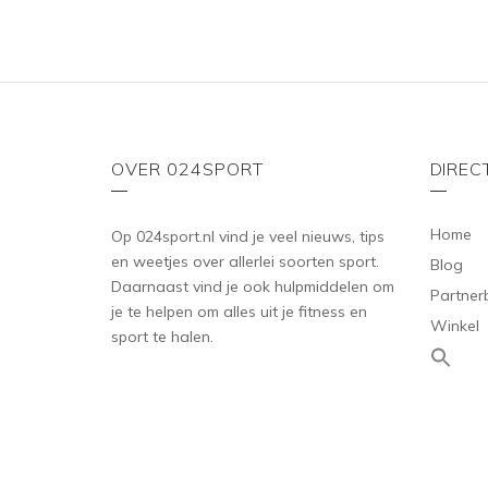
OVER 024SPORT
DIREC
Home
Op 024sport.nl vind je veel nieuws, tips
en weetjes over allerlei soorten sport.
Blog
Daarnaast vind je ook hulpmiddelen om
Partner
je te helpen om alles uit je fitness en
Winkel
sport te halen.