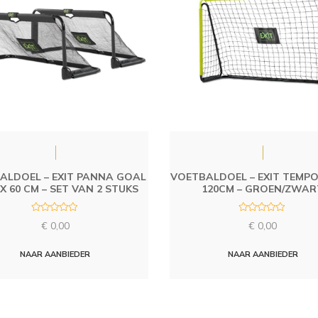
ALDOEL – EXIT PANNA GOAL
VOETBALDOEL – EXIT TEMPO 
 X 60 CM – SET VAN 2 STUKS
120CM – GROEN/ZWAR
R
R
€
0,00
€
0,00
a
a
t
t
e
e
d
d
NAAR AANBIEDER
NAAR AANBIEDER
0
0
o
o
u
u
t
t
o
o
f
f
5
5