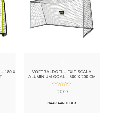
– 180 X
VOETBALDOEL – EXIT SCALA
T
ALUMINIUM GOAL – 500 X 200 CM
R
€
0,00
a
t
e
d
NAAR AANBIEDER
0
o
u
t
o
f
5