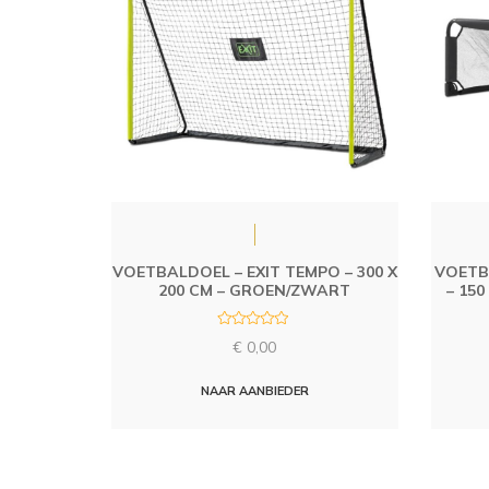
VOETBALDOEL – EXIT TEMPO – 300 X
VOETB
200 CM – GROEN/ZWART
– 150
R
€
0,00
a
t
e
d
NAAR AANBIEDER
0
o
u
t
o
f
5