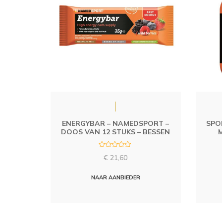
ENERGYBAR – NAMEDSPORT –
SPO
DOOS VAN 12 STUKS – BESSEN
R
€
21,60
a
t
e
d
NAAR AANBIEDER
0
o
u
t
o
f
5