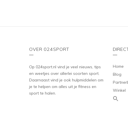
OVER 024SPORT
DIREC
Home
Op 024sport.nl vind je veel nieuws, tips
en weetjes over allerlei soorten sport.
Blog
Daarnaast vind je ook hulpmiddelen om
Partner
je te helpen om alles uit je fitness en
Winkel
sport te halen.