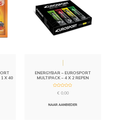
PORT
ENERGYBAR – EUROSPORT
1 X 40
MULTIPACK – 4 X 2 REPEN
R
€
0,00
a
t
e
d
NAAR AANBIEDER
0
o
u
t
o
f
5