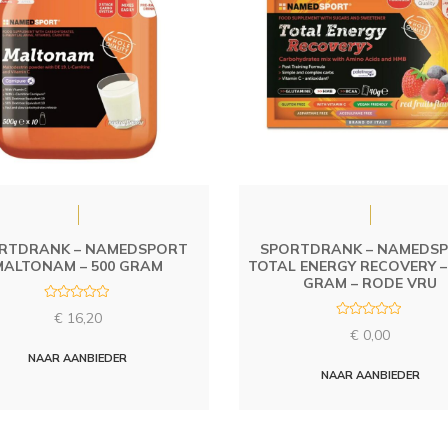
RTDRANK – NAMEDSPORT
SPORTDRANK – NAMEDS
MALTONAM – 500 GRAM
TOTAL ENERGY RECOVERY – 
GRAM – RODE VRU
R
€
16,20
a
R
t
€
0,00
a
e
t
d
NAAR AANBIEDER
e
0
d
NAAR AANBIEDER
o
0
u
o
t
u
o
t
f
o
5
f