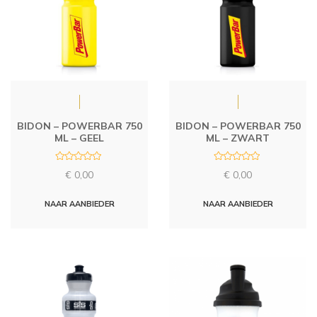
BIDON – POWERBAR 750
BIDON – POWERBAR 750
ML – GEEL
ML – ZWART
R
R
€
0,00
€
0,00
a
a
t
t
e
e
d
d
NAAR AANBIEDER
NAAR AANBIEDER
0
0
o
o
u
u
t
t
o
o
f
f
5
5