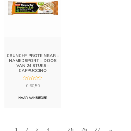
CRUNCHY PROTEINBAR –
NAMEDSPORT – DOOS
VAN 24 STUKS –
CAPPUCCINO
R
€
60,50
a
t
e
d
NAAR AANBIEDER
0
o
u
t
o
f
5
1
2
3
4
…
25
26
27
→