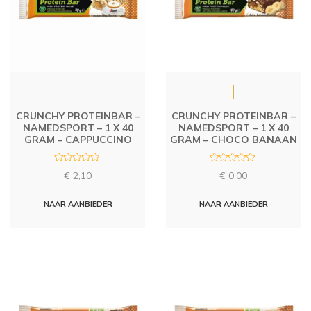
CRUNCHY PROTEINBAR –
CRUNCHY PROTEINBAR –
NAMEDSPORT – 1 X 40
NAMEDSPORT – 1 X 40
GRAM – CAPPUCCINO
GRAM – CHOCO BANAAN
R
R
€
2,10
€
0,00
a
a
t
t
e
e
d
d
NAAR AANBIEDER
NAAR AANBIEDER
0
0
o
o
u
u
t
t
o
o
f
f
5
5