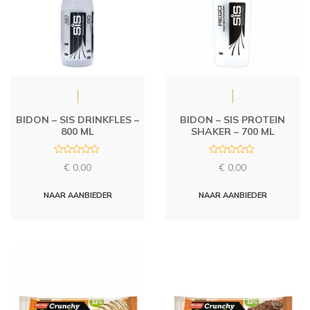
BIDON – SIS DRINKFLES –
BIDON – SIS PROTEIN
800 ML
SHAKER – 700 ML
R
R
€
0,00
€
0,00
a
a
t
t
e
e
d
d
NAAR AANBIEDER
NAAR AANBIEDER
0
0
o
o
u
u
t
t
o
o
f
f
5
5