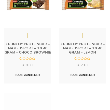
CRUNCHY PROTEINBAR –
CRUNCHY PROTEINBAR –
NAMEDSPORT – 1 X 40
NAMEDSPORT – 1 X 40
GRAM – CHOCO BROWNIE
GRAM – LEMON
R
R
€
0,00
€
2,10
a
a
t
t
e
e
d
d
NAAR AANBIEDER
NAAR AANBIEDER
0
0
o
o
u
u
t
t
o
o
f
f
5
5