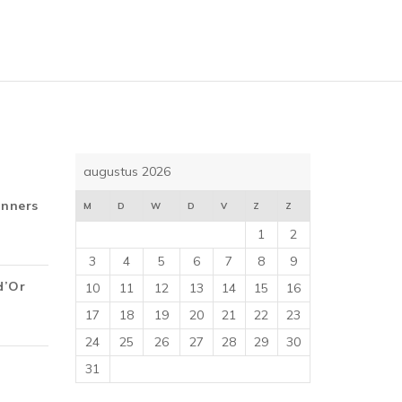
5
augustus 2026
inners
M
D
W
D
V
Z
Z
1
2
3
4
5
6
7
8
9
d’Or
10
11
12
13
14
15
16
17
18
19
20
21
22
23
24
25
26
27
28
29
30
31