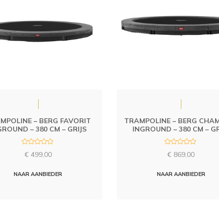
MPOLINE – BERG FAVORIT
TRAMPOLINE – BERG CHA
GROUND – 380 CM – GRIJS
INGROUND – 380 CM – GR
R
R
€
499,00
€
869,00
a
a
t
t
e
e
d
d
NAAR AANBIEDER
NAAR AANBIEDER
0
0
o
o
u
u
t
t
o
o
f
f
5
5