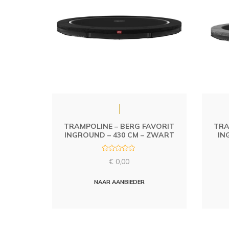
TRAMPOLINE – BERG FAVORIT
TRA
INGROUND – 430 CM – ZWART
IN
R
€
0,00
a
t
e
d
NAAR AANBIEDER
0
o
u
t
o
f
5