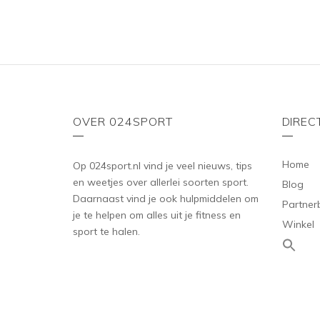
OVER 024SPORT
DIREC
Home
Op 024sport.nl vind je veel nieuws, tips
en weetjes over allerlei soorten sport.
Blog
Daarnaast vind je ook hulpmiddelen om
Partner
je te helpen om alles uit je fitness en
Winkel
sport te halen.