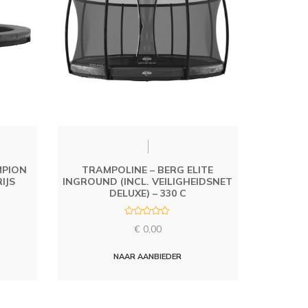
MPION
TRAMPOLINE – BERG ELITE
IJS
INGROUND (INCL. VEILIGHEIDSNET
DELUXE) – 330 C
R
€
0,00
a
t
e
d
NAAR AANBIEDER
0
o
u
t
o
f