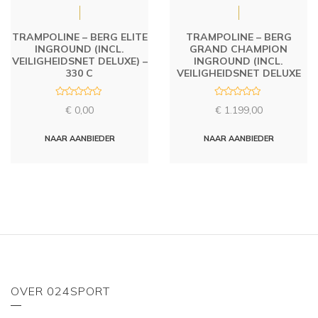
TRAMPOLINE – BERG ELITE
TRAMPOLINE – BERG
INGROUND (INCL.
GRAND CHAMPION
VEILIGHEIDSNET DELUXE) –
INGROUND (INCL.
330 C
VEILIGHEIDSNET DELUXE
R
R
€
0,00
€
1.199,00
a
a
t
t
e
e
d
d
NAAR AANBIEDER
NAAR AANBIEDER
0
0
o
o
u
u
t
t
o
o
f
f
5
5
OVER 024SPORT