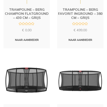
TRAMPOLINE – BERG
TRAMPOLINE – BERG
CHAMPION FLATGROUND
FAVORIT INGROUND – 380
– 430 CM – GRIJS
CM – GRIJS
R
R
€
0,00
€
499,00
a
a
t
t
e
e
d
d
NAAR AANBIEDER
NAAR AANBIEDER
0
0
o
o
u
u
t
t
o
o
f
f
5
5