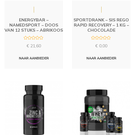
ENERGYBAR –
SPORTDRANK – SIS REGO
NAMEDSPORT – DOOS
RAPID RECOVERY – 1 KG –
VAN 12 STUKS – ABRIKOOS
CHOCOLADE
R
R
€
21,60
€
0,00
a
a
t
t
e
e
d
d
NAAR AANBIEDER
NAAR AANBIEDER
0
0
o
o
u
u
t
t
o
o
f
f
5
5