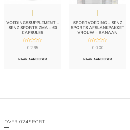
VOEDINGSSUPPLEMENT –
SPORTVOEDING – SENZ
SENZ SPORTS ZMA – 60
SPORTS AFSLANKPAKKET
CAPSULES
VROUW – BANAAN
R
R
€
2,95
€
0,00
a
a
t
t
e
e
d
d
NAAR AANBIEDER
NAAR AANBIEDER
0
0
o
o
u
u
t
t
o
o
f
f
5
5
OVER 024SPORT