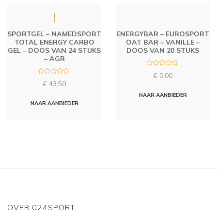
SPORTGEL – NAMEDSPORT
ENERGYBAR – EUROSPORT
TOTAL ENERGY CARBO
OAT BAR – VANILLE –
GEL – DOOS VAN 24 STUKS
DOOS VAN 20 STUKS
– AGR
R
€
0,00
a
R
t
€
43,50
a
e
t
d
NAAR AANBIEDER
e
0
d
NAAR AANBIEDER
o
0
u
o
t
u
o
t
f
o
5
f
5
OVER 024SPORT