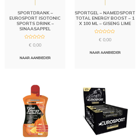
SPORTDRANK –
SPORTGEL – NAMEDSPORT
EUROSPORT ISOTONIC
TOTAL ENERGY BOOST – 1
SPORTS DRINK –
X 100 ML – GISENG LIME
SINAASAPPEL
R
€
0,00
a
R
t
€
0,00
a
e
t
d
NAAR AANBIEDER
e
0
d
NAAR AANBIEDER
o
0
u
o
t
u
o
t
f
o
5
f
5