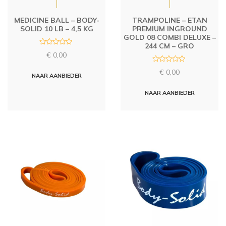
MEDICINE BALL – BODY-
TRAMPOLINE – ETAN
SOLID 10 LB – 4,5 KG
PREMIUM INGROUND
GOLD 08 COMBI DELUXE –
244 CM – GRO
R
€
0,00
a
t
R
e
€
0,00
a
d
NAAR AANBIEDER
t
0
e
o
d
u
NAAR AANBIEDER
0
t
o
o
u
f
t
5
o
f
5