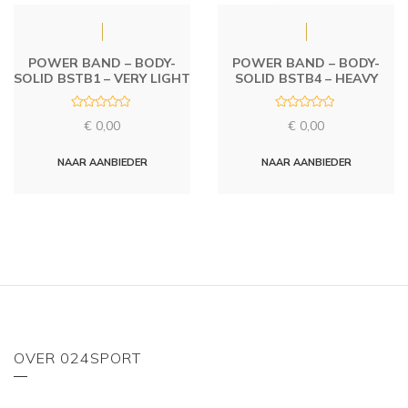
POWER BAND – BODY-
POWER BAND – BODY-
SOLID BSTB1 – VERY LIGHT
SOLID BSTB4 – HEAVY
R
R
€
0,00
€
0,00
a
a
t
t
e
e
d
d
NAAR AANBIEDER
NAAR AANBIEDER
0
0
o
o
u
u
t
t
o
o
f
f
5
5
OVER 024SPORT