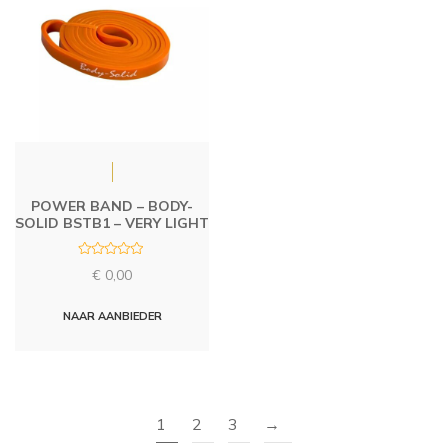
POWER BAND – BODY-
SOLID BSTB1 – VERY LIGHT
R
€
0,00
a
t
e
d
NAAR AANBIEDER
0
o
u
t
o
f
5
1
2
3
→