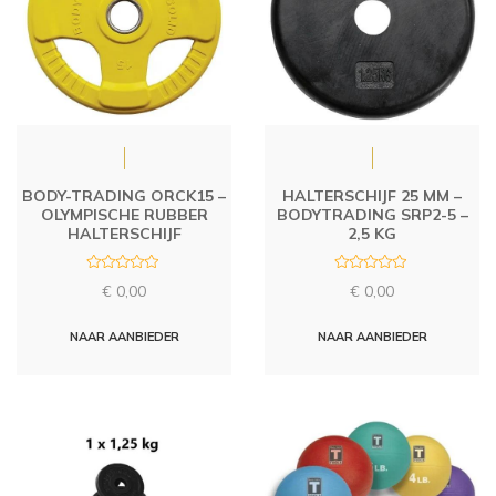
BODY-TRADING ORCK15 –
HALTERSCHIJF 25 MM –
OLYMPISCHE RUBBER
BODYTRADING SRP2-5 –
HALTERSCHIJF
2,5 KG
R
R
€
0,00
€
0,00
a
a
t
t
e
e
d
d
NAAR AANBIEDER
NAAR AANBIEDER
0
0
o
o
u
u
t
t
o
o
f
f
5
5