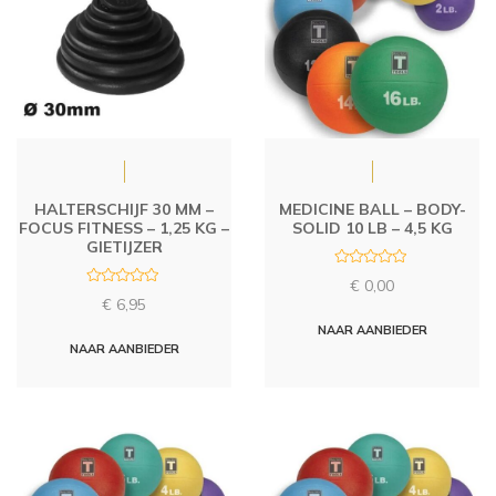
HALTERSCHIJF 30 MM –
MEDICINE BALL – BODY-
FOCUS FITNESS – 1,25 KG –
SOLID 10 LB – 4,5 KG
GIETIJZER
R
€
0,00
a
R
t
€
6,95
a
e
t
d
NAAR AANBIEDER
e
0
d
NAAR AANBIEDER
o
0
u
o
t
u
o
t
f
o
5
f
5