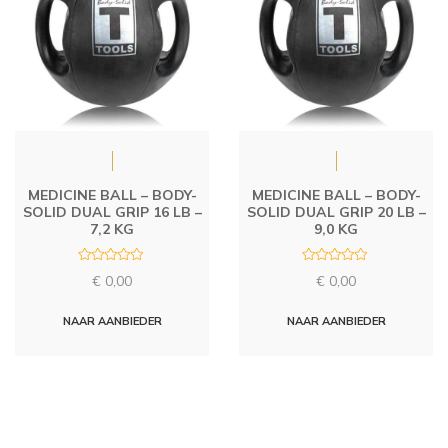
MEDICINE BALL – BODY-
MEDICINE BALL – BODY-
SOLID DUAL GRIP 16 LB –
SOLID DUAL GRIP 20 LB –
7,2 KG
9,0 KG
R
R
€
0,00
€
0,00
a
a
t
t
e
e
d
d
NAAR AANBIEDER
NAAR AANBIEDER
0
0
o
o
u
u
t
t
o
o
f
f
5
5