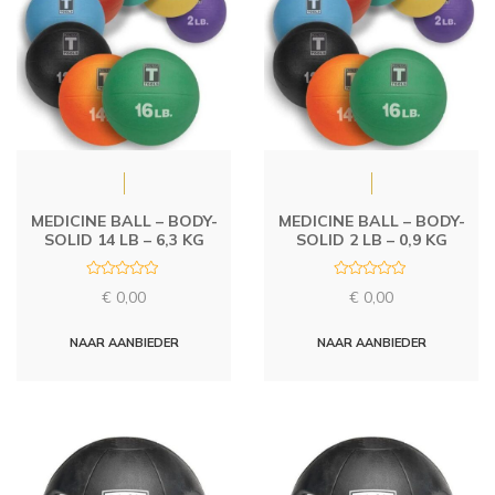
MEDICINE BALL – BODY-
MEDICINE BALL – BODY-
SOLID 14 LB – 6,3 KG
SOLID 2 LB – 0,9 KG
R
R
€
0,00
€
0,00
a
a
t
t
e
e
d
d
NAAR AANBIEDER
NAAR AANBIEDER
0
0
o
o
u
u
t
t
o
o
f
f
5
5