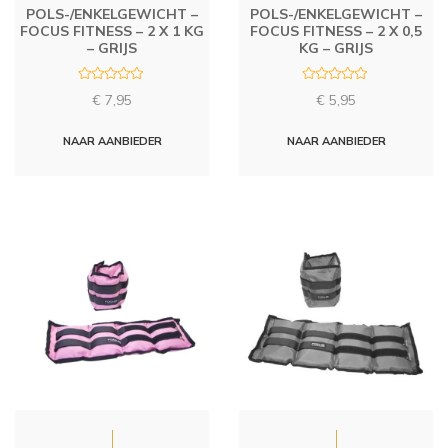
POLS-/ENKELGEWICHT –
POLS-/ENKELGEWICHT –
FOCUS FITNESS – 2 X 1 KG
FOCUS FITNESS – 2 X 0,5
– GRIJS
KG – GRIJS
R
R
€
7,95
€
5,95
a
a
t
t
e
e
d
d
NAAR AANBIEDER
NAAR AANBIEDER
0
0
o
o
u
u
t
t
o
o
f
f
5
5