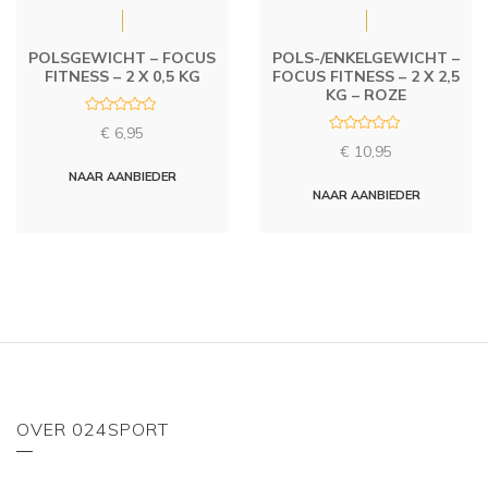
POLSGEWICHT – FOCUS
POLS-/ENKELGEWICHT –
FITNESS – 2 X 0,5 KG
FOCUS FITNESS – 2 X 2,5
KG – ROZE
R
€
6,95
a
R
t
€
10,95
a
e
t
d
NAAR AANBIEDER
e
0
d
NAAR AANBIEDER
o
0
u
o
t
u
o
t
f
o
5
f
5
OVER 024SPORT