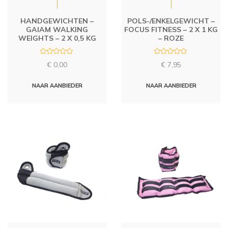
HANDGEWICHTEN –
POLS-/ENKELGEWICHT –
GAIAM WALKING
FOCUS FITNESS – 2 X 1 KG
WEIGHTS – 2 X 0,5 KG
– ROZE
R
R
€
0,00
€
7,95
a
a
t
t
e
e
d
d
NAAR AANBIEDER
NAAR AANBIEDER
0
0
o
o
u
u
t
t
o
o
f
f
5
5