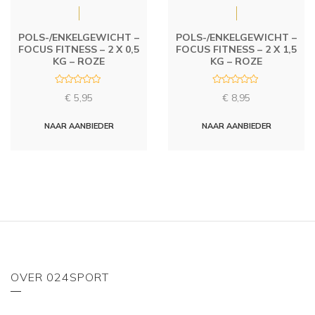
POLS-/ENKELGEWICHT –
POLS-/ENKELGEWICHT –
FOCUS FITNESS – 2 X 0,5
FOCUS FITNESS – 2 X 1,5
KG – ROZE
KG – ROZE
R
R
€
5,95
€
8,95
a
a
t
t
e
e
d
d
NAAR AANBIEDER
NAAR AANBIEDER
0
0
o
o
u
u
t
t
o
o
f
f
5
5
OVER 024SPORT