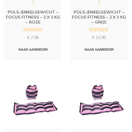
POLS-/ENKELGEWICHT –
POLS-/ENKELGEWICHT –
FOCUS FITNESS – 2 X 1 KG
FOCUS FITNESS – 2 X 3 KG
– ROZE
– GRIJS
R
R
€
7,95
€
11,95
a
a
t
t
e
e
d
d
NAAR AANBIEDER
NAAR AANBIEDER
0
0
o
o
u
u
t
t
o
o
f
f
5
5