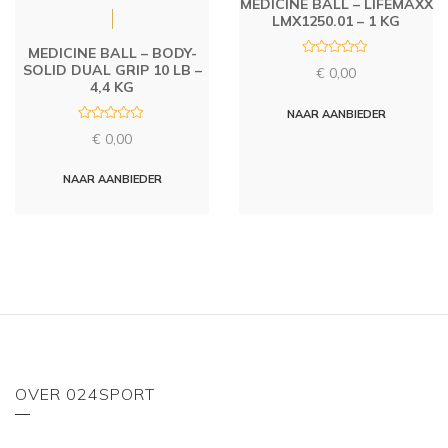
MEDICINE BALL – LIFEMAXX
LMX1250.01 – 1 KG
MEDICINE BALL – BODY-
R
SOLID DUAL GRIP 10 LB –
€
0,00
a
4,4 KG
t
e
d
NAAR AANBIEDER
0
R
o
€
0,00
a
u
t
t
e
o
d
NAAR AANBIEDER
f
0
5
o
u
t
o
f
5
OVER 024SPORT