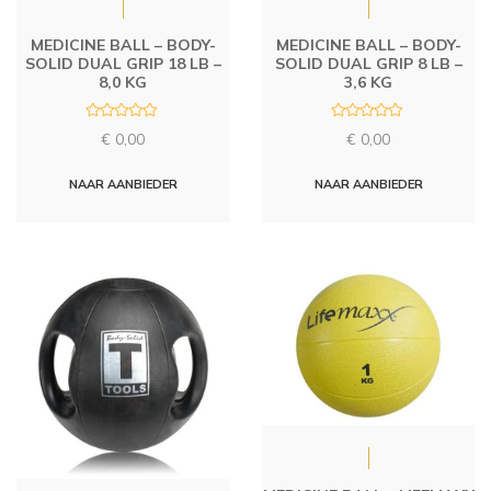
MEDICINE BALL – BODY-
MEDICINE BALL – BODY-
SOLID DUAL GRIP 18 LB –
SOLID DUAL GRIP 8 LB –
8,0 KG
3,6 KG
R
R
€
0,00
€
0,00
a
a
t
t
e
e
d
d
NAAR AANBIEDER
NAAR AANBIEDER
0
0
o
o
u
u
t
t
o
o
f
f
5
5