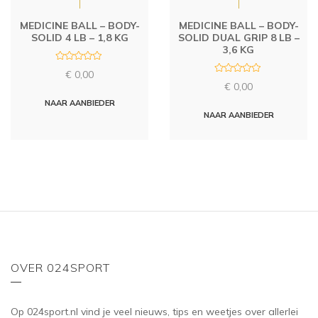
MEDICINE BALL – BODY-
MEDICINE BALL – BODY-
SOLID 4 LB – 1,8 KG
SOLID DUAL GRIP 8 LB –
3,6 KG
R
€
0,00
a
R
t
€
0,00
a
e
t
d
NAAR AANBIEDER
e
0
d
NAAR AANBIEDER
o
0
u
o
t
u
o
t
f
o
5
f
5
OVER 024SPORT
Op 024sport.nl vind je veel nieuws, tips en weetjes over allerlei