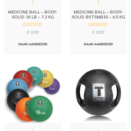
MEDICINE BALL – BODY-
MEDICINE BALL – BODY-
SOLID 16 LB – 7,2 KG
SOLID BSTSMB10 – 4,5 KG
R
R
€
0,00
€
0,00
a
a
t
t
e
e
d
d
NAAR AANBIEDER
NAAR AANBIEDER
0
0
o
o
u
u
t
t
o
o
f
f
5
5