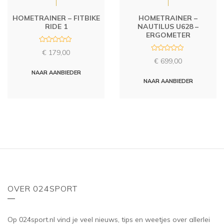
HOMETRAINER – FITBIKE
HOMETRAINER –
RIDE 1
NAUTILUS U628 –
ERGOMETER
R
€
179,00
a
R
t
€
699,00
a
e
t
d
NAAR AANBIEDER
e
0
d
NAAR AANBIEDER
o
0
u
o
t
u
o
t
f
o
5
f
5
OVER 024SPORT
Op 024sport.nl vind je veel nieuws, tips en weetjes over allerlei