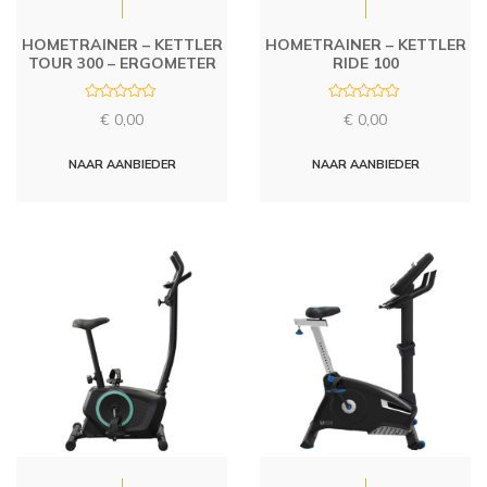
HOMETRAINER – KETTLER
HOMETRAINER – KETTLER
TOUR 300 – ERGOMETER
RIDE 100
R
R
€
0,00
€
0,00
a
a
t
t
e
e
d
d
NAAR AANBIEDER
NAAR AANBIEDER
0
0
o
o
u
u
t
t
o
o
f
f
5
5