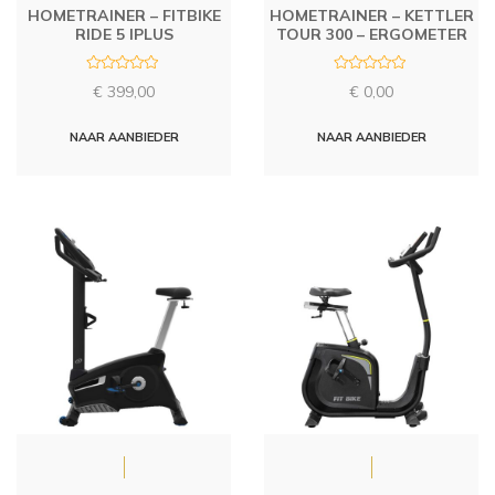
HOMETRAINER – FITBIKE
HOMETRAINER – KETTLER
RIDE 5 IPLUS
TOUR 300 – ERGOMETER
R
R
€
399,00
€
0,00
a
a
t
t
e
e
d
d
NAAR AANBIEDER
NAAR AANBIEDER
0
0
o
o
u
u
t
t
o
o
f
f
5
5