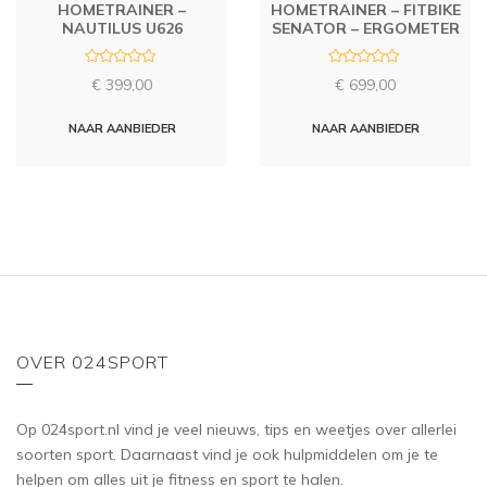
HOMETRAINER –
HOMETRAINER – FITBIKE
NAUTILUS U626
SENATOR – ERGOMETER
R
R
€
399,00
€
699,00
a
a
t
t
e
e
d
d
NAAR AANBIEDER
NAAR AANBIEDER
0
0
o
o
u
u
t
t
o
o
f
f
5
5
OVER 024SPORT
Op 024sport.nl vind je veel nieuws, tips en weetjes over allerlei
soorten sport. Daarnaast vind je ook hulpmiddelen om je te
helpen om alles uit je fitness en sport te halen.