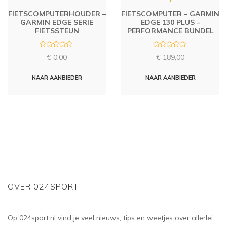
FIETSCOMPUTERHOUDER –
FIETSCOMPUTER – GARMIN
GARMIN EDGE SERIE
EDGE 130 PLUS –
FIETSSTEUN
PERFORMANCE BUNDEL
R
R
€
0,00
€
189,00
a
a
t
t
e
e
d
d
NAAR AANBIEDER
NAAR AANBIEDER
0
0
o
o
u
u
t
t
o
o
f
f
5
5
OVER 024SPORT
Op 024sport.nl vind je veel nieuws, tips en weetjes over allerlei