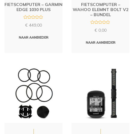
FIETSCOMPUTER – GARMIN
FIETSCOMPUTER –
EDGE 1030 PLUS
WAHOO ELEMNT BOLT V2
– BUNDEL
R
€
449,00
a
R
t
€
0,00
a
e
t
d
NAAR AANBIEDER
e
0
d
NAAR AANBIEDER
o
0
u
o
t
u
o
t
f
o
5
f
5