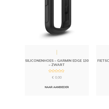
SILICONENHOES – GARMIN EDGE 130
FIETS
– ZWART
R
€
0,00
a
t
e
d
NAAR AANBIEDER
0
o
u
t
o
f
5