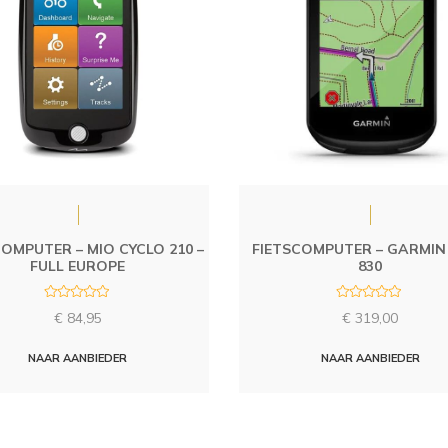
COMPUTER – MIO CYCLO 210 –
FIETSCOMPUTER – GARMIN
FULL EUROPE
830
R
R
€
84,95
€
319,00
a
a
t
t
e
e
d
d
NAAR AANBIEDER
NAAR AANBIEDER
0
0
o
o
u
u
t
t
o
o
f
f
5
5