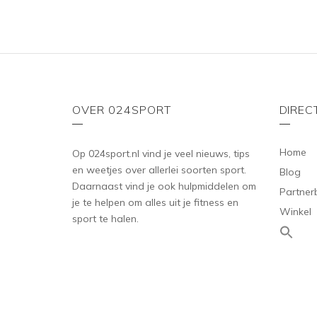
OVER 024SPORT
DIREC
Home
Op 024sport.nl vind je veel nieuws, tips
en weetjes over allerlei soorten sport.
Blog
Daarnaast vind je ook hulpmiddelen om
Partner
je te helpen om alles uit je fitness en
Winkel
sport te halen.