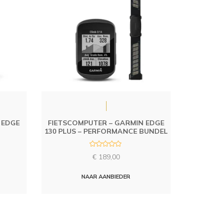
 EDGE
FIETSCOMPUTER – GARMIN EDGE
130 PLUS – PERFORMANCE BUNDEL
R
€
189,00
a
t
e
d
NAAR AANBIEDER
0
o
u
t
o
f
5