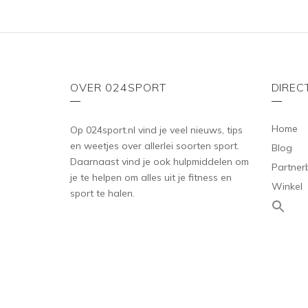
OVER 024SPORT
DIREC
Home
Op 024sport.nl vind je veel nieuws, tips
en weetjes over allerlei soorten sport.
Blog
Daarnaast vind je ook hulpmiddelen om
Partner
je te helpen om alles uit je fitness en
Winkel
sport te halen.