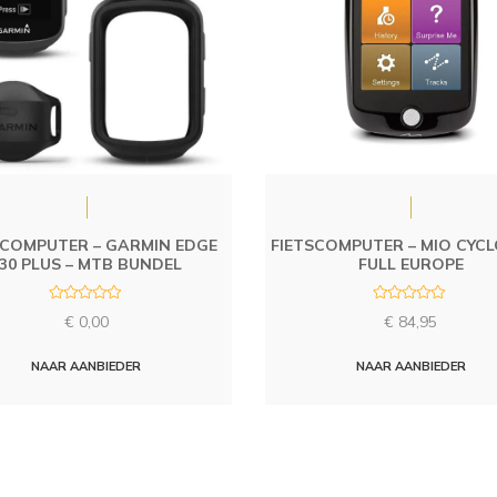
SCOMPUTER – GARMIN EDGE
FIETSCOMPUTER – MIO CYCLO
30 PLUS – MTB BUNDEL
FULL EUROPE
R
R
€
0,00
€
84,95
a
a
t
t
e
e
d
d
NAAR AANBIEDER
NAAR AANBIEDER
0
0
o
o
u
u
t
t
o
o
f
f
5
5