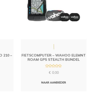
 210 –
FIETSCOMPUTER – WAHOO ELEMNT
ROAM GPS STEALTH BUNDEL
R
€
0,00
a
t
e
d
NAAR AANBIEDER
0
o
u
t
o
f
5