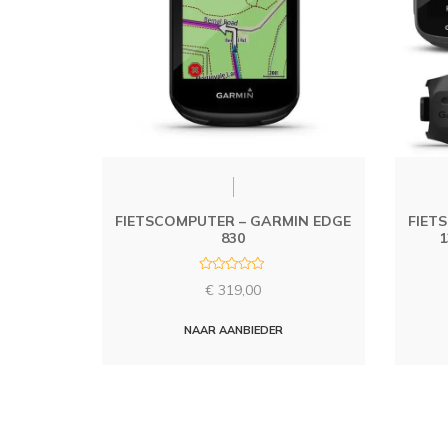
FIETSCOMPUTER – GARMIN EDGE
FIET
830
1
R
€
319,00
a
t
e
d
NAAR AANBIEDER
0
o
u
t
o
f
5