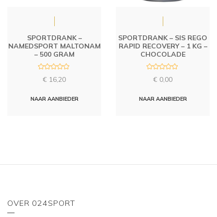
SPORTDRANK –
SPORTDRANK – SIS REGO
NAMEDSPORT MALTONAM
RAPID RECOVERY – 1 KG –
– 500 GRAM
CHOCOLADE
R
R
€
16,20
€
0,00
a
a
t
t
e
e
d
d
NAAR AANBIEDER
NAAR AANBIEDER
0
0
o
o
u
u
t
t
o
o
f
f
5
5
OVER 024SPORT