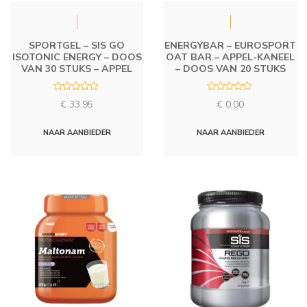
SPORTGEL – SIS GO
ENERGYBAR – EUROSPORT
ISOTONIC ENERGY – DOOS
OAT BAR – APPEL-KANEEL
VAN 30 STUKS – APPEL
– DOOS VAN 20 STUKS
R
R
€
33,95
€
0,00
a
a
t
t
e
e
d
d
NAAR AANBIEDER
NAAR AANBIEDER
0
0
o
o
u
u
t
t
o
o
f
f
5
5