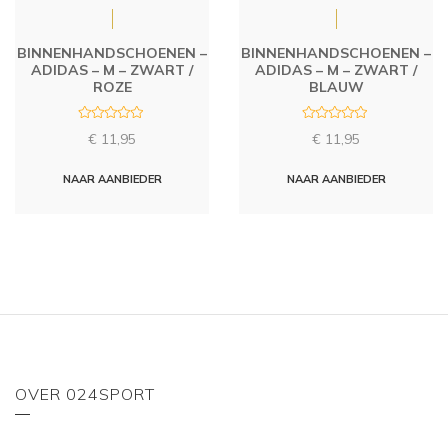
BINNENHANDSCHOENEN –
BINNENHANDSCHOENEN –
ADIDAS – M – ZWART /
ADIDAS – M – ZWART /
ROZE
BLAUW
R
R
€
11,95
€
11,95
a
a
t
t
e
e
d
d
NAAR AANBIEDER
NAAR AANBIEDER
0
0
o
o
u
u
t
t
o
o
f
f
5
5
OVER 024SPORT