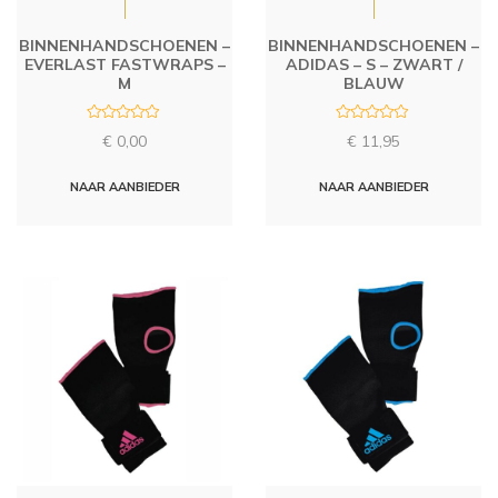
BINNENHANDSCHOENEN –
BINNENHANDSCHOENEN –
EVERLAST FASTWRAPS –
ADIDAS – S – ZWART /
M
BLAUW
R
R
€
0,00
€
11,95
a
a
t
t
e
e
d
d
NAAR AANBIEDER
NAAR AANBIEDER
0
0
o
o
u
u
t
t
o
o
f
f
5
5