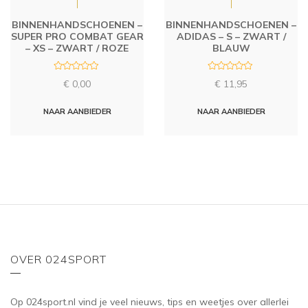
BINNENHANDSCHOENEN –
BINNENHANDSCHOENEN –
SUPER PRO COMBAT GEAR
ADIDAS – S – ZWART /
– XS – ZWART / ROZE
BLAUW
R
R
€
0,00
€
11,95
a
a
t
t
e
e
d
d
NAAR AANBIEDER
NAAR AANBIEDER
0
0
o
o
u
u
t
t
o
o
f
f
5
5
OVER 024SPORT
Op 024sport.nl vind je veel nieuws, tips en weetjes over allerlei