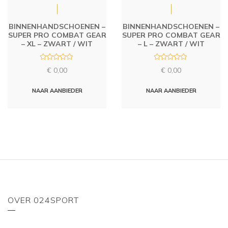
BINNENHANDSCHOENEN –
BINNENHANDSCHOENEN –
SUPER PRO COMBAT GEAR
SUPER PRO COMBAT GEAR
– XL – ZWART / WIT
– L – ZWART / WIT
R
R
€
0,00
€
0,00
a
a
t
t
e
e
d
d
NAAR AANBIEDER
NAAR AANBIEDER
0
0
o
o
u
u
t
t
o
o
f
f
5
5
OVER 024SPORT