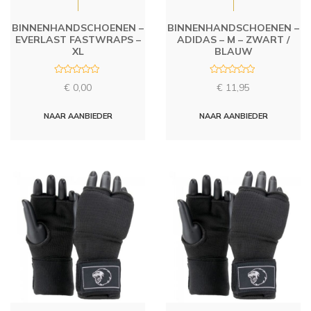
BINNENHANDSCHOENEN –
BINNENHANDSCHOENEN –
EVERLAST FASTWRAPS –
ADIDAS – M – ZWART /
XL
BLAUW
R
R
€
0,00
€
11,95
a
a
t
t
e
e
d
d
NAAR AANBIEDER
NAAR AANBIEDER
0
0
o
o
u
u
t
t
o
o
f
f
5
5