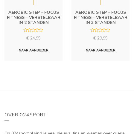
AEROBIC STEP – FOCUS
AEROBIC STEP – FOCUS
FITNESS – VERSTELBAAR
FITNESS – VERSTELBAAR
IN 2 STANDEN
IN 3 STANDEN
R
R
€
24,95
€
29,95
a
a
t
t
e
e
d
d
NAAR AANBIEDER
NAAR AANBIEDER
0
0
o
o
u
u
t
t
o
o
f
f
5
5
OVER 024SPORT
Op 024sport.nl vind je veel nieuws, tips en weetjes over allerlei