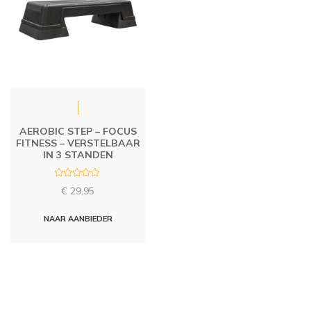
AEROBIC STEP – FOCUS
FITNESS – VERSTELBAAR
IN 3 STANDEN
R
€
29,95
a
t
e
d
NAAR AANBIEDER
0
o
u
t
o
f
5