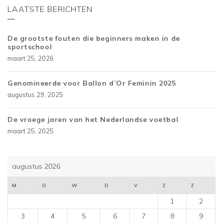
LAATSTE BERICHTEN
De grootste fouten die beginners maken in de
sportschool
maart 25, 2026
Genomineerde voor Ballon d’Or Feminin 2025
augustus 29, 2025
De vroege jaren van het Nederlandse voetbal
maart 25, 2025
augustus 2026
M
D
W
D
V
Z
Z
1
2
3
4
5
6
7
8
9