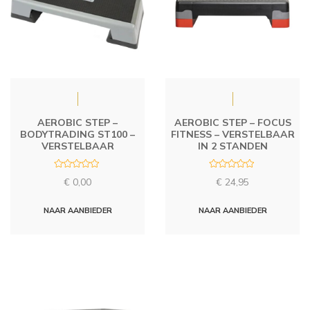
AEROBIC STEP –
AEROBIC STEP – FOCUS
BODYTRADING ST100 –
FITNESS – VERSTELBAAR
VERSTELBAAR
IN 2 STANDEN
R
R
€
0,00
€
24,95
a
a
t
t
e
e
d
d
NAAR AANBIEDER
NAAR AANBIEDER
0
0
o
o
u
u
t
t
o
o
f
f
5
5