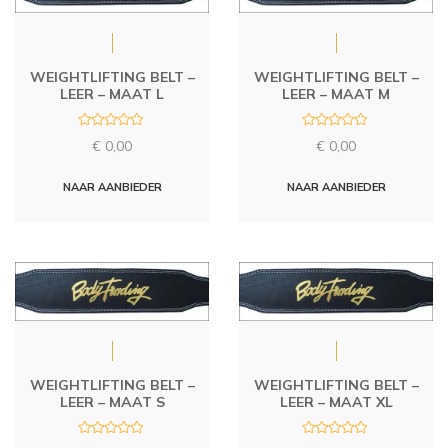
WEIGHTLIFTING BELT –
WEIGHTLIFTING BELT –
LEER – MAAT L
LEER – MAAT M
R
R
€
0,00
€
0,00
a
a
t
t
e
e
d
d
NAAR AANBIEDER
NAAR AANBIEDER
0
0
o
o
u
u
t
t
o
o
f
f
5
5
WEIGHTLIFTING BELT –
WEIGHTLIFTING BELT –
LEER – MAAT S
LEER – MAAT XL
R
R