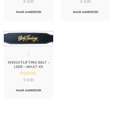
€
0,00
€
0,00
a
a
t
t
e
e
d
d
NAAR AANBIEDER
NAAR AANBIEDER
0
0
o
o
u
u
t
t
o
o
f
f
5
5
WEIGHTLIFTING BELT –
LEER – MAAT XS
R
€
0,00
a
t
e
d
NAAR AANBIEDER
0
o
u
t
o
f
5