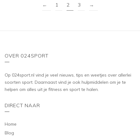
←
1
2
3
→
OVER 024SPORT
Op 024sport.nl vind je veel nieuws, tips en weetjes over allerlei
soorten sport. Daarnaast vind je ook hulpmiddelen om je te
helpen om alles uit je fitness en sport te halen.
DIRECT NAAR
Home
Blog