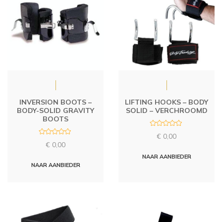
INVERSION BOOTS –
LIFTING HOOKS – BODY
BODY-SOLID GRAVITY
SOLID – VERCHROOMD
BOOTS
R
€
0,00
a
R
t
€
0,00
a
e
t
d
NAAR AANBIEDER
e
0
d
NAAR AANBIEDER
o
0
u
o
t
u
o
t
f
o
5
f
5