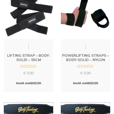
LIFTING STRAP – BODY-
POWERLIFTING STRAPS –
SOLID – 55CM
BODY-SOLID – NYLON
R
R
€
0,00
€
0,00
a
a
t
t
e
e
d
d
NAAR AANBIEDER
NAAR AANBIEDER
0
0
o
o
u
u
t
t
o
o
f
f
5
5