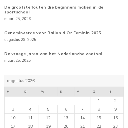
De grootste fouten die beginners maken in de
sportschool
maart 25, 2026
Genomineerde voor Ballon d’Or Feminin 2025
augustus 29, 2025
De vroege jaren van het Nederlandse voetbal
maart 25, 2025
augustus 2026
M
D
W
D
V
Z
Z
1
2
3
4
5
6
7
8
9
10
11
12
13
14
15
16
17
18
19
20
21
22
23