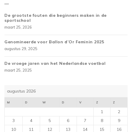
De grootste fouten die beginners maken in de
sportschool
maart 25, 2026
Genomineerde voor Ballon d’Or Feminin 2025
augustus 29, 2025
De vroege jaren van het Nederlandse voetbal
maart 25, 2025
augustus 2026
M
D
W
D
V
Z
Z
1
2
3
4
5
6
7
8
9
10
11
12
13
14
15
16