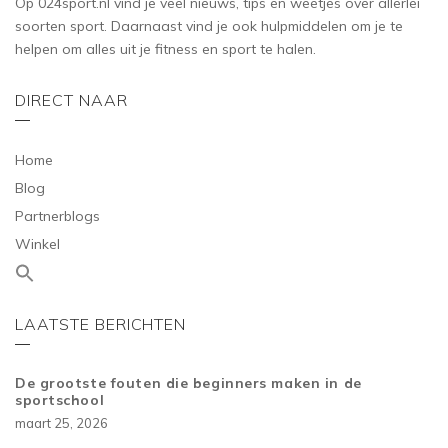
Op 024sport.nl vind je veel nieuws, tips en weetjes over allerlei
soorten sport. Daarnaast vind je ook hulpmiddelen om je te
helpen om alles uit je fitness en sport te halen.
DIRECT NAAR
Home
Blog
Partnerblogs
Winkel
LAATSTE BERICHTEN
De grootste fouten die beginners maken in de
sportschool
maart 25, 2026