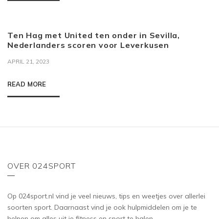
Ten Hag met United ten onder in Sevilla,
Nederlanders scoren voor Leverkusen
APRIL 21, 2023
READ MORE
OVER 024SPORT
Op 024sport.nl vind je veel nieuws, tips en weetjes over allerlei
soorten sport. Daarnaast vind je ook hulpmiddelen om je te
helpen om alles uit je fitness en sport te halen.