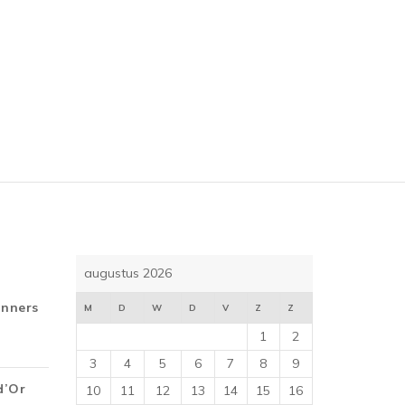
augustus 2026
inners
M
D
W
D
V
Z
Z
1
2
3
4
5
6
7
8
9
d’Or
10
11
12
13
14
15
16