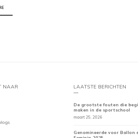
RE
T NAAR
LAATSTE BERICHTEN
De grootste fouten die beg
maken in de sportschool
maart 25, 2026
blogs
Genomineerde voor Ballon 
Feminin 2025