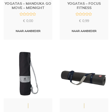
YOGATAS – MANDUKA GO
YOGATAS – FOCUS
MOVE – MIDNIGHT
FITNESS
R
R
€
0,00
€
0,99
a
a
t
t
e
e
d
d
NAAR AANBIEDER
NAAR AANBIEDER
0
0
o
o
u
u
t
t
o
o
f
f
5
5