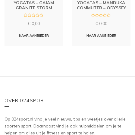
YOGATAS – GAIAM
YOGATAS – MANDUKA
GRANITE STORM
COMMUTER – ODYSSEY
R
R
€
0,00
€
0,00
a
a
t
t
e
e
d
d
NAAR AANBIEDER
NAAR AANBIEDER
0
0
o
o
u
u
t
t
o
o
f
f
5
5
OVER 024SPORT
Op 024sport.nl vind je veel nieuws, tips en weetjes over allerlei
soorten sport. Daarnaast vind je ook hulpmiddelen om je te
helpen om alles uit je fitness en sport te halen.