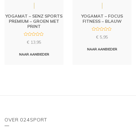
YOGAMAT – SENZ SPORTS
YOGAMAT – FOCUS
PREMIUM – GROEN MET
FITNESS – BLAUW
PRINT
R
€
5,95
a
R
t
€
13,95
a
e
t
d
NAAR AANBIEDER
e
0
d
NAAR AANBIEDER
o
0
u
o
t
u
o
t
f
o
5
f
5
OVER 024SPORT