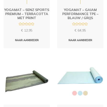
YOGAMAT – SENZ SPORTS
YOGAMAT – GAIAM
PREMIUM – TERRACOTTA
PERFORMANCE TPE –
MET PRINT
BLAUW / GRIJS
R
R
€
12,95
€
64,95
a
a
t
t
e
e
d
d
NAAR AANBIEDER
NAAR AANBIEDER
0
0
o
o
u
u
t
t
o
o
f
f
5
5