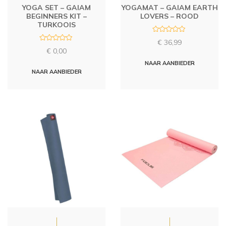
YOGA SET – GAIAM
YOGAMAT – GAIAM EARTH
BEGINNERS KIT –
LOVERS – ROOD
TURKOOIS
R
€
36,99
a
R
t
€
0,00
a
e
t
d
NAAR AANBIEDER
e
0
d
NAAR AANBIEDER
o
0
u
o
t
u
o
t
f
o
5
f
5