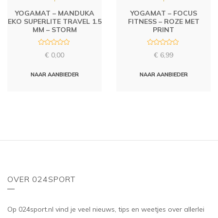
YOGAMAT – MANDUKA
YOGAMAT – FOCUS
EKO SUPERLITE TRAVEL 1.5
FITNESS – ROZE MET
MM – STORM
PRINT
R
R
€
0,00
€
6,99
a
a
t
t
e
e
d
d
NAAR AANBIEDER
NAAR AANBIEDER
0
0
o
o
u
u
t
t
o
o
f
f
5
5
OVER 024SPORT
Op 024sport.nl vind je veel nieuws, tips en weetjes over allerlei