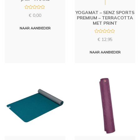
YOGAMAT – SENZ SPORTS
R
€
0,00
a
PREMIUM – TERRACOTTA
t
MET PRINT
e
d
NAAR AANBIEDER
0
o
R
u
€
12,95
a
t
t
o
e
f
d
NAAR AANBIEDER
5
0
o
u
t
o
f
5