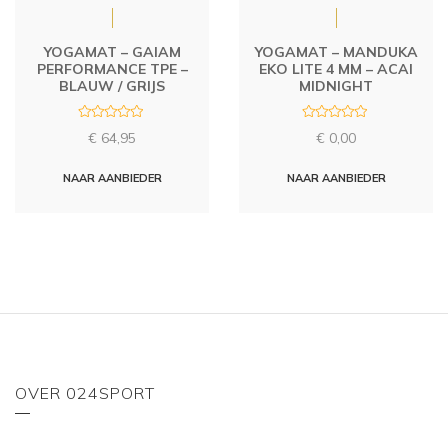
YOGAMAT – GAIAM
YOGAMAT – MANDUKA
PERFORMANCE TPE –
EKO LITE 4 MM – ACAI
BLAUW / GRIJS
MIDNIGHT
R
R
€
64,95
€
0,00
a
a
t
t
e
e
d
d
NAAR AANBIEDER
NAAR AANBIEDER
0
0
o
o
u
u
t
t
o
o
f
f
5
5
OVER 024SPORT